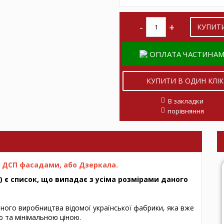
КУПИТ
ОПЛАТА ЧАСТИНА
В закладки
порівняння
 з ДСП фасадами, або Дзеркала.
) є список, що випадає з усіма розмірами даного
ного виробництва відомої української фабрики, яка вже
тю та мінімальною ціною.