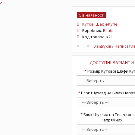
е
Є в наявності
Кутові Шафи-Купе
Виробник:
Влабі
Код товара: к21
0 відгуків
/
Написати 
ДОСТУПНІ ВАРІАНТИ
Розмір Кутової Шафи Ку
Блок Шухляд на Білих Напр
Блок Шухляд на Телескопі
Напрямних