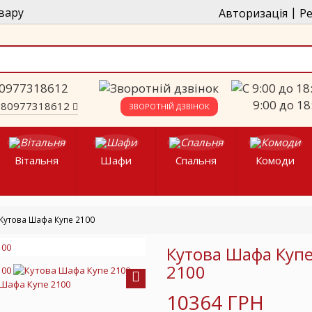
|
вару
Авторизація
Ре
9:00 до 18
380977318612
ЗВОРОТНІЙ ДЗВІНОК
Вітальня
Шафи
Спальня
Комоди
Кутова Шафа Купе 2100
Кутова Шафа Куп
2100
Next
10364 ГРН