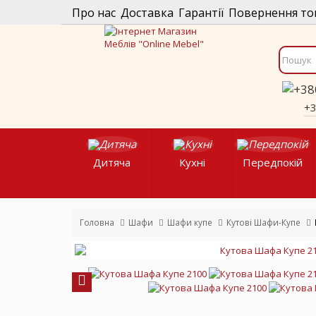
Про нас
Доставка
Гарантії
Повернення то
+
Дитяча
Кухні
Передпокій
Головна
Шафи
Шафи купе
Кутові Шафи-Купе
Previous