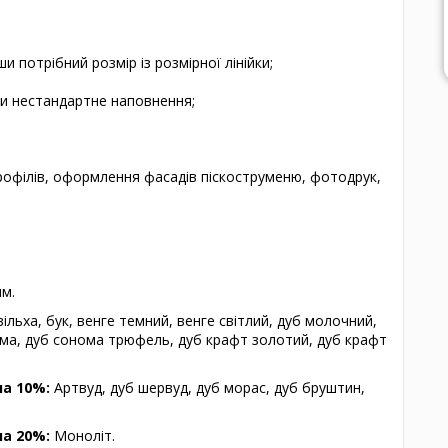
потрібний розмір із розмірної лінійки;
и нестандартне наповнення;
 профілів, оформлення фасадів піскоструменю, фотодрук,
мм.
 вільха, бук, венге темний, венге світлий, дуб молочний,
ома, дуб сонома трюфель, дуб крафт золотий, дуб крафт
на 10%:
Артвуд, дуб шервуд, дуб морас, дуб бруштин,
на 20%:
Моноліт.