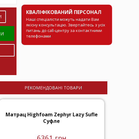
КВАЛІФІКОВАНИЙ ПЕРСОНАЛ
И
Наші спеціалісти можуть надати Вам
якісну консультацію. Звертайтесь з усіх
питань до call-центру за контактними
МИ
телефонами
РЕКОМЕНДОВАНІ ТОВАРИ
Матрац Highfoam Zephyr Lazy Sufle
Суфле
6361 грн