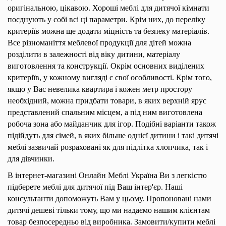
оригінальною, цікавою. Хороші меблі для дитячої кімнати
поєднують у собі всі ці параметри. Крім них, до переліку
критеріїв можна ще додати міцність та безпеку матеріалів.
Все різноманіття меблевої продукції для дітей можна
розділити в залежності від віку дитини, матеріалу
виготовлення та конструкції. Окрім основних виділених
критеріїв, у кожному вигляді є свої особливості. Крім того,
якщо у Вас невелика квартира і кожен метр простору
необхідний, можна придбати товари, в яких верхній ярус
представлений спальним місцем, а під ним виготовлена
робоча зона або майданчик для ігор. Подібні варіанти також
підійдуть для сімей, в яких більше однієї дитини і такі дитячі
меблі зазвичай розраховані як для підлітка хлопчика, так і
для дівчинки.
В інтернет-магазині Онлайн Меблі Україна Ви з легкістю
підберете меблі для дитячої під Ваш інтер'єр. Наші
консультанти допоможуть Вам у цьому. Пропоновані нами
дитячі дешеві тільки тому, що ми надаємо нашим клієнтам
товар безпосередньо від виробника. Замовити/купити меблі