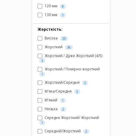
120 мм
8
130 мм
1
Жорсткість:
Висока
20
Жорсткий
36
Жорсткий / Дуже Жорсткий (4/5)
3
Жорсткий / Помірно жорсткий
1
Жорсткий/Середня
2
М'яка/Середня
2
М'який
1
Низька
2
Середнє Жорсткий/ Жорсткий
1
Середній/Жорсткий
2