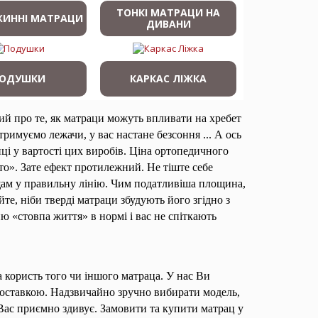
ТОНКІ МАТРАЦИ НА
ЖИННІ МАТРАЦИ
ДИВАНИ
ОДУШКИ
КАРКАС ЛІЖКА
ий про те, як матраци можуть впливати на хребет
имуємо лежачи, у вас настане безсоння ... А ось
иці у вартості цих виробів. Ціна ортопедичного
то». Зате ефект протилежний. Не тіште себе
щам у правильну лінію. Чим податливіша площина,
те, ніби тверді матраци збудують його згідно з
 «стовпа життя» в нормі і вас не спіткають
 користь того чи іншого матраца. У нас Ви
 доставкою. Надзвичайно зручно вибирати модель,
Вас приємно здивує. Замовити та купити матрац у