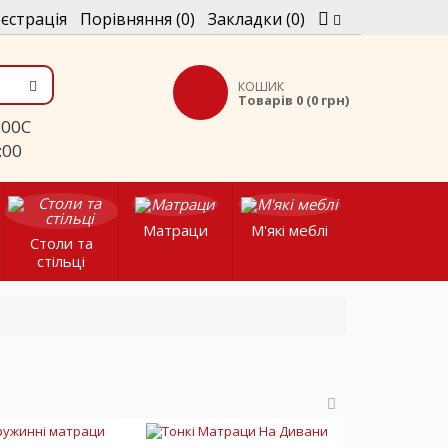
єстрація
Порівняння (0)
Закладки (0)
КОШИК
Товарів 0 (0 грн)
C
:00
Матраци
М'які меблі
Столи та
стільці