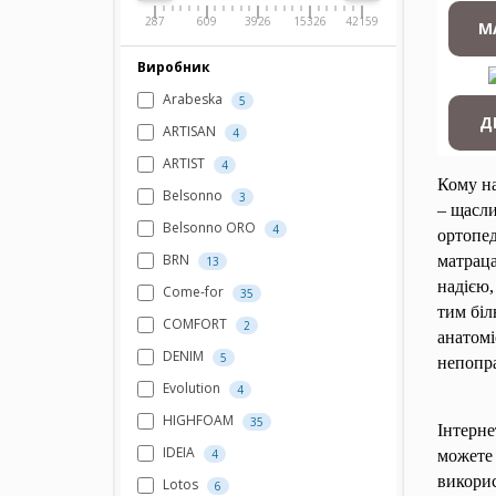
287
609
3926
15326
42159
М
Виробник
Arabeska
5
Д
ARTISAN
4
ARTIST
4
Кому на
Belsonno
3
– щасли
Belsonno ORO
4
ортопед
BRN
матраца
13
надією,
Come-for
35
тим біл
COMFORT
2
анатомі
DENIM
5
непопра
Evolution
4
HIGHFOAM
35
Інтерне
IDEIA
4
можете 
викорис
Lotos
6