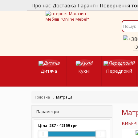
Про нас
Доставка
Гарантії
Повернення то
+
Дитяча
Кухні
Передпокій
Головна
Матраци
Мат
Параметри
ВИБЕРІ
Ціна
287
-
42159
грн