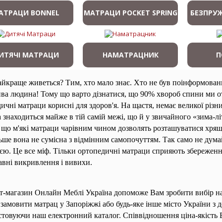
АТРАЦИ BONNEL
МАТРАЦИ POCKET SPRING
БЕЗПРУ
ИТЯЧІ МАТРАЦИ
НАМАТРАЦНИК
П
йкраще живеться? Тим, хто мало знає. Хто не був поінформован
ва людина! Тому що варто дізнатися, що 90% хвороб спини ми отр
ичні матраци корисні для здоров'я. На щастя, немає великої різн
 знаходиться майже в тій самій межі, що й у звичайного «зима-лі
 що м'які матраци чарівним чином дозволять розташуватися хря
ьше вона не сумісна з відмінним самопочуттям. Так само не думай
єю. Це все міф. Тільки ортопедичні матраци сприяють збереженню
вні викривлення і вивихи.
т-магазин Онлайн Меблі Україна допоможе Вам зробити вибір на
замовити матрац у Запоріжжі або будь-яке інше місто України з
товуючи наш електронний каталог. Співвідношення ціна-якість 