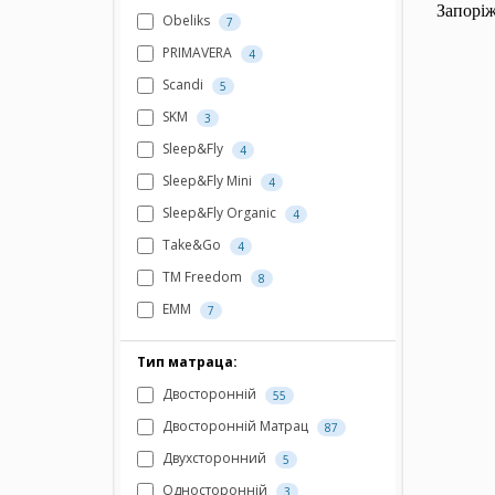
Запоріж
Obeliks
7
PRIMAVERA
4
Scandi
5
SKM
3
Sleep&Fly
4
Sleep&Fly Mini
4
Sleep&Fly Organic
4
Take&Go
4
TM Freedom
8
ЕММ
7
Тип матраца:
Двосторонній
55
Двосторонній Матрац
87
Двухсторонний
5
Односторонній
3