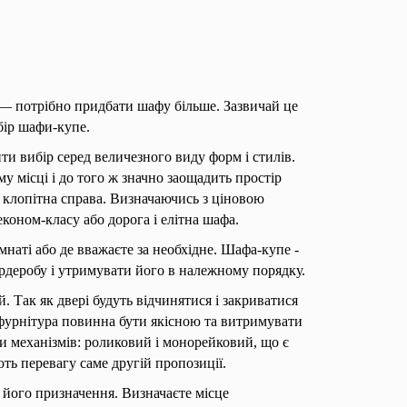
ї — потрібно придбати шафу більше. Зазвичай це
бір шафи-купе.
и вибір серед величезного виду форм і стилів.
у місці і до того ж значно заощадить простір
 клопітна справа. Визначаючись з ціновою
коном-класу або дорога і елітна шафа.
мнаті або де вважаєте за необхідне. Шафа-купе -
ардеробу і утримувати його в належному порядку.
. Так як двері будуть відчинятися і закриватися
 фурнітура повинна бути якісною та витримувати
и механізмів: роликовий і монорейковий, що є
ть перевагу саме другій пропозиції.
 його призначення. Визначаєте місце