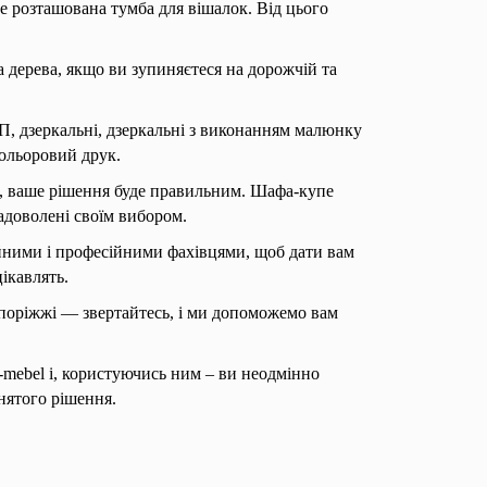
де розташована тумба для вішалок. Від цього
дерева, якщо ви зупиняєтеся на дорожчій та
, дзеркальні, дзеркальні з виконанням малюнку
кольоровий друк.
, ваше рішення буде правильним. Шафа-купе
адоволені своїм вибором.
йними і професійними фахівцями, щоб дати вам
цікавлять.
поріжжі — звертайтесь, і ми допоможемо вам
-mebel і, користуючись ним – ви неодмінно
нятого рішення.