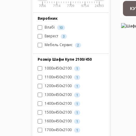
7056
7114
7709
9754
24393
КУ
Виробник
Влабі
10
Еверест
3
Мебель Сервис
2
Розмір Шафи Купе 2100/450
1000х450х2100
1
1100х450х2100
1
1200х450х2100
1
1300х450х2100
1
1400х450х2100
1
1500х450х2100
1
1600х450х2100
1
1700х450х2100
1