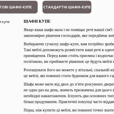
ТОВІ ШАФИ-КУПЕ
СТАНДАРТНІ ШАФИ-КУПЕ
ШАФИ КУПЕ
Якщо ваша шафа мала і не поміщає речі вашої сім'
закономірне рішення господарів, яке передбачає ви
Вибираючи сучасну шафу-купе, вам потрібно зробит
Такі меблі допоможуть розмістити ваші речі в одном
приміщення. Перед вами стоїть приємна і водночас
політикою, ви приймаєте рішення: це будуть меблі е
Розташувати його ви можете у вітальні, спальній кі
це меблі, які повинні стати будинком для вашого г
Шафа може мати від двох до п'яти розсувних дверей
не один раз на день, значить призначена для цього
необхідні навантаження. Існують два основних тип
більш продуманим. Практичні покупці часто віддаю
Перш, ніж купити ці меблі, ви повинні точно знати