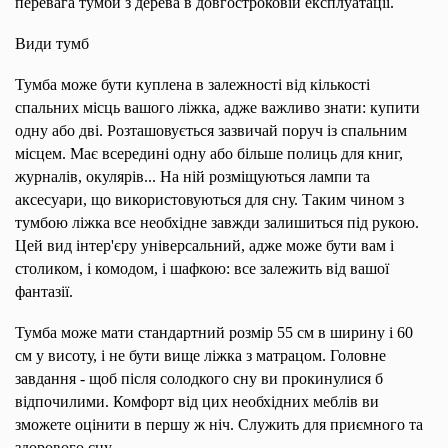
перевага тумби з дерева в довгостроковій експлуатації.
Види тумб
Тумба може бути куплена в залежності від кількості
спальних місць вашого ліжка, адже важливо знати: купити
одну або дві. Розташовується зазвичай поруч із спальним
місцем. Має всередині одну або більше полиць для книг,
журналів, окулярів... На ній розміщуються лампи та
аксесуари, що використовуються для сну. Таким чином з
тумбою ліжка все необхідне завжди залишиться під рукою.
Цей вид інтер'єру універсальний, адже може бути вам і
столиком, і комодом, і шафкою: все залежить від вашої
фантазії.
Т
умба може мати стандартний розмір 55 см в ширину і 60
см у висоту, і не бути вище ліжка з матрацом. Головне
завдання - щоб після солодкого сну ви прокинулися б
відпочилими. Комфорт від цих необхідних меблів ви
зможете оцінити в першу ж ніч. Служить для приємного та
здорового сну.