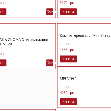
рн
5270 грн
ТИ
КУПИТИ
Комп'ютерний стіл Mini-Ультр
АН СОНОМА Стіл письмовий
D1S 120
1655 грн
рн
КУПИТИ
ТИ
МІЯ Стіл 1Т
4280 грн
КУПИТИ