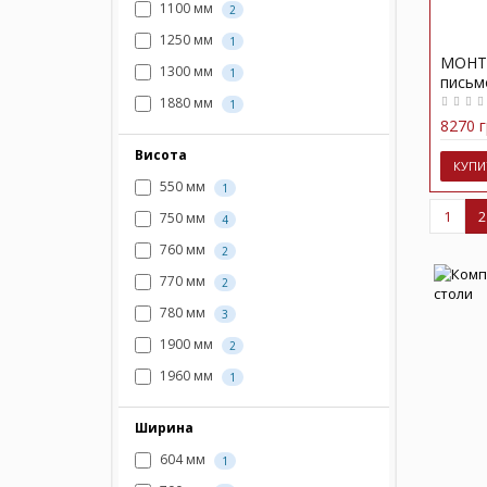
1100 мм
2
1250 мм
1
МОНТА
1300 мм
1
письм
1880 мм
1
8270 г
Висота
КУПИ
550 мм
1
1
2
750 мм
4
760 мм
2
770 мм
2
780 мм
3
1900 мм
2
1960 мм
1
Ширина
604 мм
1