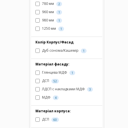
780 мм
2
960 мм
1
980 мм
1
1250 мм
1
Колір Корпус/Фасад
Дуб сонома/Кашемір
1
Матеріал фасаду:
Глянцева МДФ
1
ДСП
52
ЛДСП с накладками МДФ
3
МДФ
4
Матеріал корпуса:
ДСП
60