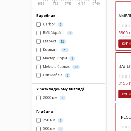
1655
1752
2745
6157
17460
АМЕЛІ
Виробник
Gerbor
2
5800 г
ВМК Україна
9
Еверест
12
КУПИ
Компаніт
21
Мастер Форм
1
ВАЛЕН
Мебель Сервис
12
Світ Меблів
3
3155 г
У розкладеному вигляді
КУПИ
2000 мм
1
Глибина
ГРЕСС
250 мм
1
500 мм
3