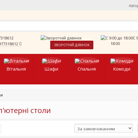
Авто
C 
18:00
977318612
ЗВОРОТНІЙ ДЗВІНОК
Вітальня
Шафи
Спальня
Комоди
ли
'ютерні столи