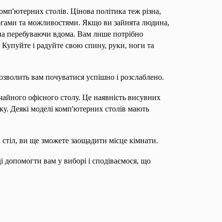
мп'ютерних столів. Цінова політика теж різна,
огами та можливостями. Якщо ви зайнята людина,
на перебуваючи вдома. Вам лише потрібно
 Купуйте і радуйте свою спину, руки, ноги та
дозволить вам почуватися успішно і розслаблено.
чайного офісного столу. Це наявність висувних
оку. Деякі моделі комп'ютерних столів мають
.
тіл, ви ще зможете заощадити місце кімнати.
ді допомогти вам у виборі і сподіваємося, що