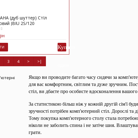
НА (дуб шуттер) СтІл
овий JBIU 2S/120
рн
ТИ
3
4
>
>|
Якщо ви проводите багато часу сидячи за комп'юте
для вас комфортним, світлим та дуже зручним. По
стіл, ви дбаєте про особисте вдосконалення вашого
За статистикою більш ніж у кожній другій сім'ї буди
зручності потрібен комп'ютерний стіл. Дорослі та д
Тому покупка комп'ютерного столу стала потребою.
ніколи не заболить спина і не затіче шия. Влашту
грати.