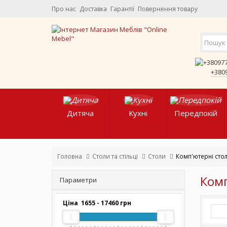
Про нас
Доставка
Гарантії
Повернення товару
+380
Дитяча
Кухні
Передпокій
Головна
Столи та стільці
Столи
Комп'ютерні сто
Комп
Параметри
Ціна
1655
-
17460
грн