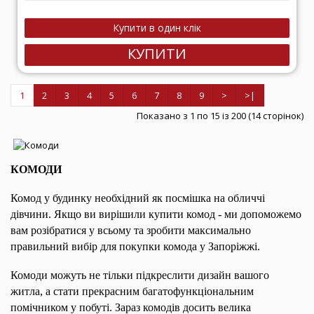
КУПИТИ
1
2
3
4
5
6
7
8
9
>
>|
Показано з 1 по 15 із 200 (14 сторінок)
КОМОДИ
Комод у будинку необхідний як посмішка на обличчі
дівчини. Якщо ви вирішили купити комод - ми допоможемо
вам розібратися у всьому та зробити максимально
правильний вибір для покупки комода у Запоріжжі.
Комоди можуть не тільки підкреслити дизайн вашого
житла, а стати прекрасним багатофункціональним
помічником у побуті. Зараз комодів досить велика