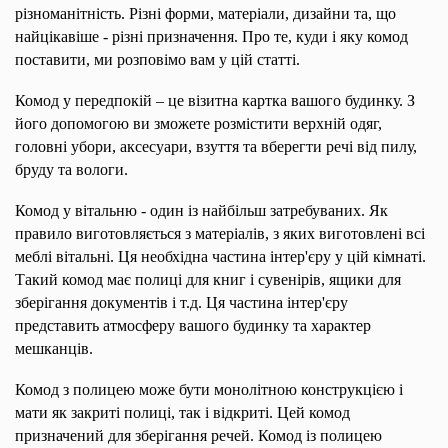
різноманітність. Різні форми, матеріали, дизайни та, що
найцікавіше - різні призначення. Про те, куди і яку комод
поставити, ми розповімо вам у цій статті.
Комод у передпокій – це візитна картка вашого будинку. З
його допомогою ви зможете розмістити верхній одяг,
головні убори, аксесуари, взуття та вберегти речі від пилу,
бруду та вологи.
Комод у вітальню - один із найбільш затребуваних. Як
правило виготовляється з матеріалів, з яких виготовлені всі
меблі вітальні. Ця необхідна частина інтер'єру у цій кімнаті.
Такий комод має полиці для книг і сувенірів, ящики для
зберігання документів і т.д. Ця частина інтер'єру
представить атмосферу вашого будинку та характер
мешканців.
Комод з полицею може бути монолітною конструкцією і
мати як закриті полиці, так і відкриті. Цей комод
призначений для зберігання речей. Комод із полицею